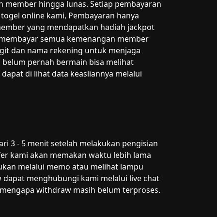
n member hingga lunas. Setiap pembayaran
s togel online kami, Pembayaran hanya
n member yang mendapatkan hadiah jackpot
 ini membayar semua kemenangan member
igit dan nama rekening untuk menjaga
 belum pernah bermain bisa melihat
apat di lihat data keasliannya melalui
i 3 - 5 menit setelah melakukan pengisian
sfer kami akan memakan waktu lebih lama
ukan melalui memo atau melihat lampu
 dapat menghubungi kami melalui live chat
i mengapa withdraw masih belum terproses.