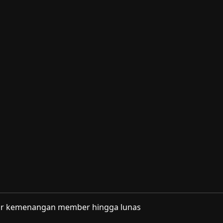
ar kemenangan member hingga lunas