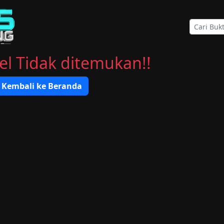
kel Tidak ditemukan!!
Kembali ke Beranda