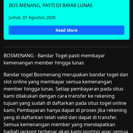
BOS MENANG, PASTI DI BAYAR LUNAS
Jumat, 07 Agustus 2026
Read More
BOSMENANG - Bandar Togel pasti membayar
kemenangan member hingga lunas
Bandar togel Bosmenang merupakan bandar togel dan
slot online yang membayar semua kemenangan
member hingga lunas. Setiap pembayaran pada situs
kami dilakukan dengan cara transfer ke rekening
tujuan yang sudah di daftarkan pada situs togel online
kami, Pembayaran hanya dapat di proses jika rekening
yang di daftarkan telah valid dan dapat di transfer.
Semua kemenangan member yang mendapatkan
hadiah jackpot terbesar akan kami posting agar semua