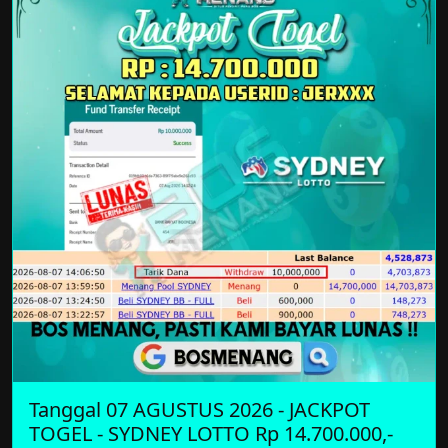
Tanggal 07 AGUSTUS 2026 - JACKPOT
TOGEL - SYDNEY LOTTO Rp 14.700.000,-